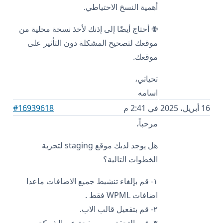
أهمية النسخ الاحتياطي.
✙ أحتاج أيضًا إلى إذنك لأخذ نسخة محلية من
موقعك لتصحيح المشكلة دون التأثير على
موقعك.
تحياتي،
اسامه
16 أبريل، 2025 في 2:41 م
#16939618
مرحباً،
هل يوجد لديك موقع staging لتجربة
الخطوات التالية؟
١- قم بإلغاء تنشيط جميع الاضافات ماعدا
اضافات WPML فقط .
٢- قم بتفعيل قالب الاب.
٣- قم بالتحقق من صفحة عن الشركة٫