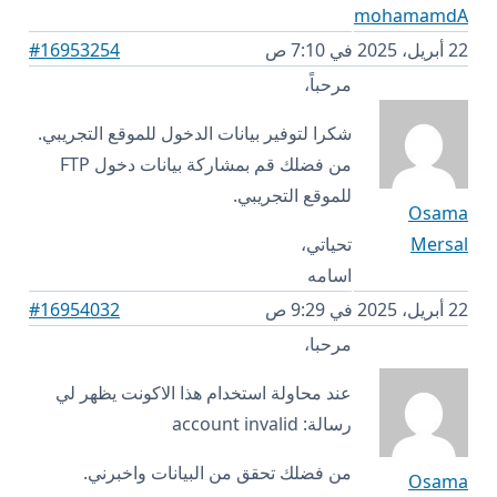
mohamamdA
22 أبريل، 2025 في 7:10 ص
#16953254
مرحباً،
شكرا لتوفير بيانات الدخول للموقع التجريبي.
من فضلك قم بمشاركة بيانات دخول FTP
للموقع التجريبي.
Osama
Mersal
تحياتي،
اسامه
22 أبريل، 2025 في 9:29 ص
#16954032
مرحبا،
عند محاولة استخدام هذا الاكونت يظهر لي
رسالة: account invalid
من فضلك تحقق من البيانات واخبرني.
Osama