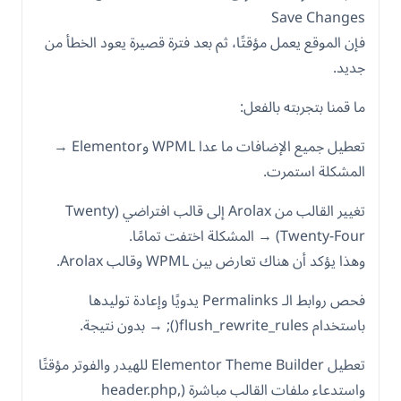
Save Changes
فإن الموقع يعمل مؤقتًا، ثم بعد فترة قصيرة يعود الخطأ من
جديد.
ما قمنا بتجربته بالفعل:
تعطيل جميع الإضافات ما عدا WPML وElementor →
المشكلة استمرت.
تغيير القالب من Arolax إلى قالب افتراضي (Twenty
Twenty-Four) → المشكلة اختفت تمامًا.
وهذا يؤكد أن هناك تعارض بين WPML وقالب Arolax.
فحص روابط الـ Permalinks يدويًا وإعادة توليدها
باستخدام flush_rewrite_rules(); → بدون نتيجة.
تعطيل Elementor Theme Builder للهيدر والفوتر مؤقتًا
واستدعاء ملفات القالب مباشرة (header.php,