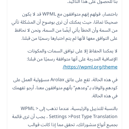
بنا للحصول على هذا التأكيد.
باختصار، قولهم إنهم متوافقون مع WPML قد لا يكون
صحيحًا تمامًا، حيث يمكنك أن ترى بوضوح أن المشكلة تأتي
من السمة وأن الخطأ يأتي أيضًا من السمة، ونحن لا نحافظ
على التوافق معها لأنها لم يتم اختبارها رسميًا من قبلنا.
لا يمكننا الحفاظ إلا على توافق السمات والمكونات
الإضافية المدرجة على أنها متوافقة رسميًا من قبلنا:
https://wpml.org/theme/
في هذه الحالة، تقع على عاتق Arolax مسؤولية العمل على
كودهم والوفاء بـ”وعدهم“ بأنهم متوافقون معنا، أرجو تفهمك
في هذه الحالة.
بالنسبة للتذييل والرئيسية، عندما تذهب إلى WPML >
Settings >Post Type Translation ، يجب أن ترى قائمة
بجميع أنواع منشوراتك، تحقق مما إذا كانت قوالب