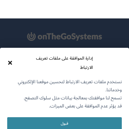
إدارة الموافقة على ملفات تعريف
عن WPML
الارتباط
سياسة GDPR والخصوصية
(يفتح
انضم إلى فريقنا
نستخدم ملفات تعريف الارتباط لتحسين موقعنا الإلكتروني
في
وخدماتنا.
(يفتح
(يفتح
(يفتح
نافذة
تسمح لنا موافقتك بمعالجة بيانات مثل سلوك التصفح.
في
في
في
جديدة)
نافذة
نافذة
نافذة
قد يؤثر عدم الموافقة على بعض الميزات.
(يفتح
OnTheGoSystems Limited
© 2026
جديدة)
جديدة)
جديدة)
في
نافذة
قبول