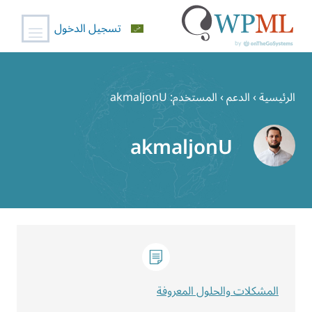
تسجيل الدخول
خطي
لى
الرئيسية
›
الدعم
›
المستخدم: akmaljonU
لمحتوى
akmaljonU
المشكلات والحلول المعروفة