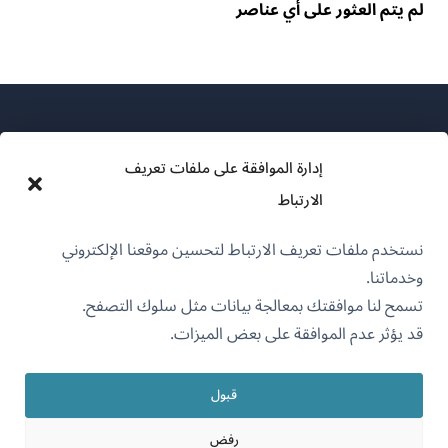
لم يتم العثور على أي عناصر
إدارة الموافقة على ملفات تعريف
الارتباط
عن WPML
نستخدم ملفات تعريف الارتباط لتحسين موقعنا الإلكتروني
سياسة GDPR والخصوصية
وخدماتنا.
(يفتح
انضم إلى فريقنا
تسمح لنا موافقتك بمعالجة بيانات مثل سلوك التصفح.
في
قد يؤثر عدم الموافقة على بعض الميزات.
(يفتح
(يفتح
(يفتح
نافذة
في
في
في
جديدة)
نافذة
نافذة
نافذة
قبول
جديدة)
العربية
جديدة)
جديدة)
رفض