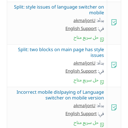
Split: style issues of language switcher on
mobile
بدأه:
akmaljonU
في:
English Support
حل سريع متاح
Split: two blocks on main page has style
issues
بدأه:
akmaljonU
في:
English Support
حل سريع متاح
Incorrect mobile dislpaying of Language
switcher on mobile version
بدأه:
akmaljonU
في:
English Support
حل سريع متاح