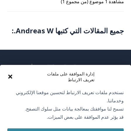
مشاهدة 1 موضوع (من مجموع 1)
جميع المقالات التي كتبها Andreas W.:
إدارة الموافقة على ملفات
تعريف الارتباط
عن WPML
نستخدم ملفات تعريف الارتباط لتحسين موقعنا الإلكتروني
سياسة GDPR والخصوصية
وخدماتنا.
تسمح لنا موافقتك بمعالجة بيانات مثل سلوك التصفح.
(يفتح
انضم إلى فريقنا
قد يؤثر عدم الموافقة على بعض الميزات.
في
(يفتح
(يفتح
(يفتح
نافذة
في
في
في