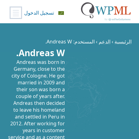
تسجيل الدخول
خطي
لى
لمحتوى
الرئيسية
›
الدعم
›
المستخدم: Andreas W.
Andreas W.
Andreas was born in
Germany, close to the
city of Cologne. He got
married in 2009 and
their son was born a
couple of years after.
Andreas then decided
to leave his homeland
and settled in Peru in
2012. After working for
years in customer
service and as a content