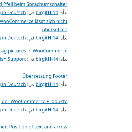
d Pfeil beim Sprachumschalter
بدأه:
birgitH-14
في:
 in Deutsch
 WooCommerce lässt sich nicht
übersetzen
بدأه:
birgitH-14
في:
 in Deutsch
 tag pictures in WooCommerce
بدأه:
birgitH-14
في:
ish Support
Übersetzung Footer
بدأه:
birgitH-14
في:
 in Deutsch
g der WooCommerce Produkte
بدأه:
birgitH-14
في:
 in Deutsch
er: Position of text and arrow