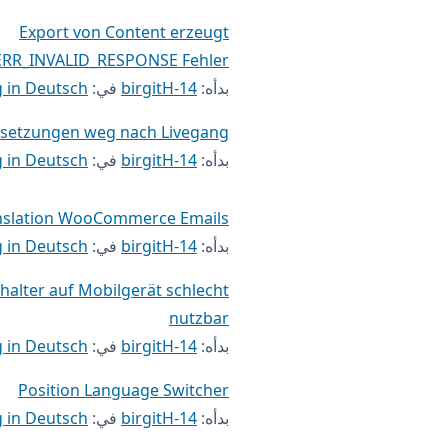
Export von Content erzeugt
ERR_INVALID_RESPONSE Fehler
بدأه:
birgitH-14
في:
 in Deutsch
setzungen weg nach Livegang
بدأه:
birgitH-14
في:
 in Deutsch
nslation WooCommerce Emails
بدأه:
birgitH-14
في:
 in Deutsch
alter auf Mobilgerät schlecht
nutzbar
بدأه:
birgitH-14
في:
 in Deutsch
Position Language Switcher
بدأه:
birgitH-14
في:
 in Deutsch