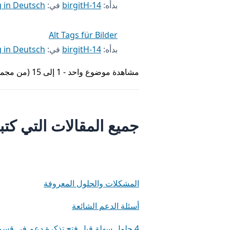
بدأه:
birgitH-14
في:
 in Deutsch
Alt Tags für Bilder
بدأه:
birgitH-14
في:
 in Deutsch
مشاهدة موضوع واحد - 1 إلى 15 (من مجموع 19)
جميع المقالات التي كتبها rgitH-14
المشكلات والحلول المعروفة
أسئلة الدعم الشائعة
4 حلول سهلة قبل فتح تذكرة دعم في قسم دعم WPML