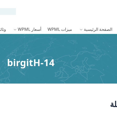
الصفحة الرئيسية
ميزات WPML
أسعار WPML
وثائق L
birgitH-14
ة