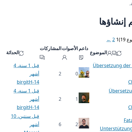
.
 إنشاؤها
←
2
1
داعم
الأصوات
المشاركات
الموضوع
الحداثة
Übersetzung der 
قبل 1 سنة، 4
0
2
أشهر
birgitH-14
C
Übersetz
قبل 1 سنة، 4
1
2
أشهر
birgitH-14
C
قبل سنتين، 10
2
6
أشهر
Unterstützung