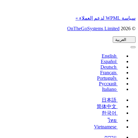
سياسة WPML لدعم العملاء »
© 2026
OnTheGoSystems Limited
(يفتح
في
العربية
نافذة
جديدة)
English
Español
Deutsch
Français
Português
Русский
Italiano
日本語
简体中文
한국어
ไทย
Vietnamese
עברית