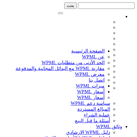
تخطي
تخطي
إلى
إلى
الشريط
المحتوى
الجانبي
الصفحة الرئيسية
عن WPML
الحد الأدنى من متطلبات WPML
مقارنة WPML مع البدائل المجانية والمدفوعة
معرض WPML
اتصل بنا
ميزات WPML
أسعار WPML
أسعار WPML
سياسة دعم WPML
المبالغ المستردة
عملية الشراء
أسئلة ما قبل البيع
وثائق WPML
دليل WPML الإرشادي