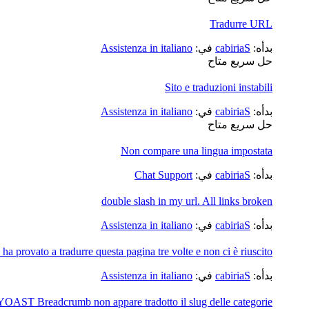
Tradurre URL
بدأه:
cabiriaS
في:
Assistenza in italiano
حل سريع متاح
Sito e traduzioni instabili
بدأه:
cabiriaS
في:
Assistenza in italiano
حل سريع متاح
Non compare una lingua impostata
بدأه:
cabiriaS
في:
Chat Support
double slash in my url. All links broken
بدأه:
cabiriaS
في:
Assistenza in italiano
 provato a tradurre questa pagina tre volte e non ci è riuscito.
بدأه:
cabiriaS
في:
Assistenza in italiano
YOAST Breadcrumb non appare tradotto il slug delle categorie