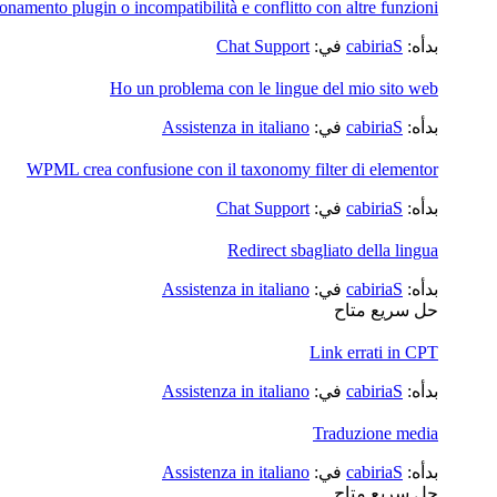
namento plugin o incompatibilità e conflitto con altre funzioni
بدأه:
cabiriaS
في:
Chat Support
Ho un problema con le lingue del mio sito web
بدأه:
cabiriaS
في:
Assistenza in italiano
WPML crea confusione con il taxonomy filter di elementor
بدأه:
cabiriaS
في:
Chat Support
Redirect sbagliato della lingua
بدأه:
cabiriaS
في:
Assistenza in italiano
حل سريع متاح
Link errati in CPT
بدأه:
cabiriaS
في:
Assistenza in italiano
Traduzione media
بدأه:
cabiriaS
في:
Assistenza in italiano
حل سريع متاح