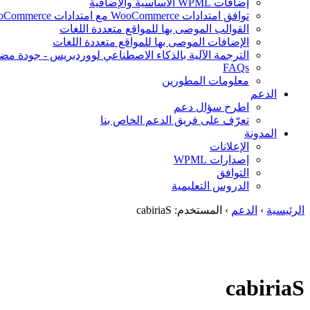
إضافات WPML الأساسية والإضافية
توافق امتدادات WooCommerce مع امتدادات WooCommerce
القوالب الموصى بها للمواقع متعددة اللغات
الإضافات الموصى بها للمواقع متعددة اللغات
الترجمة الآلية بالذكاء الاصطناعي لووردبريس - جودة مض
FAQs
معلومات المطورين
الدعم
اطرح سؤال دعم
تعرّف على فريق الدعم الخاص بنا
المدونة
الإعلانات
إصدارات WPML
التوافق
الدروس التعليمية
الرئيسية
›
الدعم
›
المستخدم: cabiriaS
cabiriaS