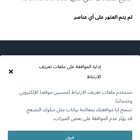
لم يتم العثور على أي عناصر
إدارة الموافقة على ملفات تعريف
الارتباط
عن WPML
نستخدم ملفات تعريف الارتباط لتحسين موقعنا الإلكتروني
سياسة GDPR والخصوصية
وخدماتنا.
(يفتح
انضم إلى فريقنا
تسمح لنا موافقتك بمعالجة بيانات مثل سلوك التصفح.
في
قد يؤثر عدم الموافقة على بعض الميزات.
(يفتح
(يفتح
(يفتح
نافذة
في
في
في
جديدة)
نافذة
نافذة
نافذة
قبول