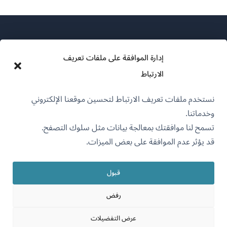
إدارة الموافقة على ملفات تعريف
الارتباط
عن WPML
نستخدم ملفات تعريف الارتباط لتحسين موقعنا الإلكتروني
سياسة GDPR والخصوصية
وخدماتنا.
(يفتح
انضم إلى فريقنا
تسمح لنا موافقتك بمعالجة بيانات مثل سلوك التصفح.
في
قد يؤثر عدم الموافقة على بعض الميزات.
(يفتح
(يفتح
(يفتح
نافذة
في
في
في
جديدة)
نافذة
نافذة
نافذة
قبول
جديدة)
العربية
جديدة)
جديدة)
رفض
(يفتح
OnTheGoSystems Limited
© 2026
عرض التفضيلات
في