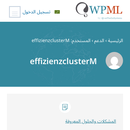
تسجيل الدخول
خطي
لى
الرئيسية
›
الدعم
›
المستخدم: effizienzclusterM
لمحتوى
effizienzclusterM
المشكلات والحلول المعروفة