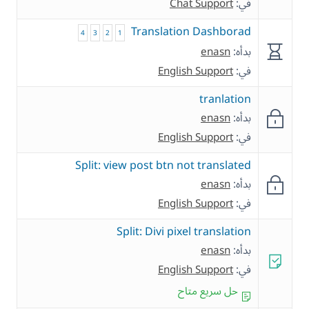
في:
Chat Support
Translation Dashborad
4
3
2
1
بدأه:
enasn
في:
English Support
tranlation
بدأه:
enasn
في:
English Support
Split: view post btn not translated
بدأه:
enasn
في:
English Support
Split: Divi pixel translation
بدأه:
enasn
في:
English Support
حل سريع متاح