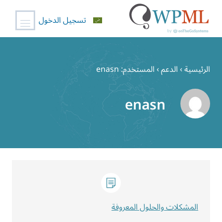
تسجيل الدخول
خطي
لى
الرئيسية
›
الدعم
›
المستخدم: enasn
لمحتوى
enasn
المشكلات والحلول المعروفة