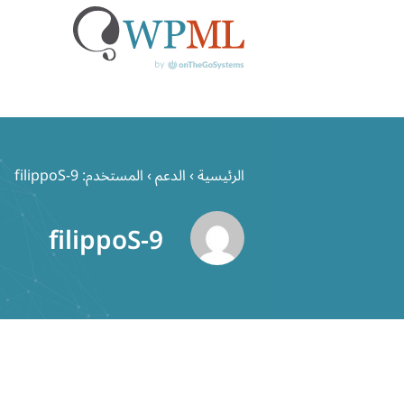
خطي
لى
الرئيسية
›
الدعم
›
المستخدم: filippoS-9
لمحتوى
filippoS-9