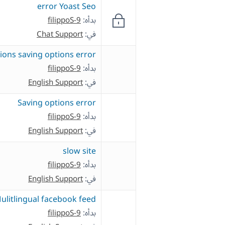
error Yoast Seo
بدأه:
filippoS-9
في:
Chat Support
ions saving options error
بدأه:
filippoS-9
في:
English Support
Saving options error
بدأه:
filippoS-9
في:
English Support
slow site
بدأه:
filippoS-9
في:
English Support
ulitlingual facebook feed
بدأه:
filippoS-9