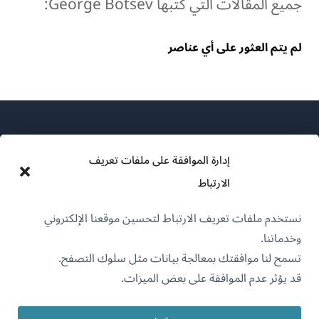
جميع المقالات التي كتبها George Botsev:
لم يتم العثور على أي عناصر
إدارة الموافقة على ملفات تعريف
الارتباط
عن WPML
نستخدم ملفات تعريف الارتباط لتحسين موقعنا الإلكتروني
سياسة GDPR والخصوصية
وخدماتنا.
(يفتح
انضم إلى فريقنا
تسمح لنا موافقتك بمعالجة بيانات مثل سلوك التصفح.
في
قد يؤثر عدم الموافقة على بعض الميزات.
(يفتح
(يفتح
(يفتح
نافذة
في
في
في
جديدة)
نافذة
نافذة
نافذة