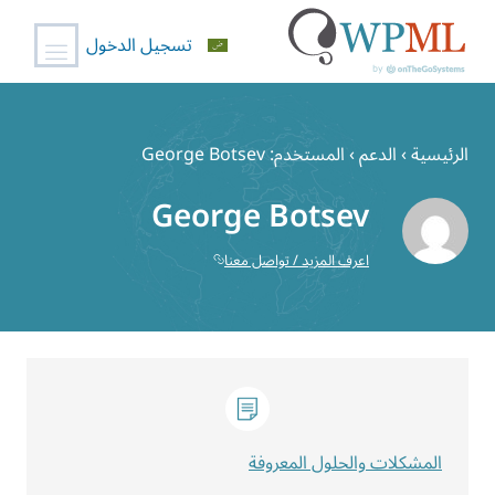
تسجيل الدخول
خطي
لى
الرئيسية
›
الدعم
›
المستخدم: George Botsev
لمحتوى
George Botsev
اعرف المزيد / تواصل معنا
المشكلات والحلول المعروفة