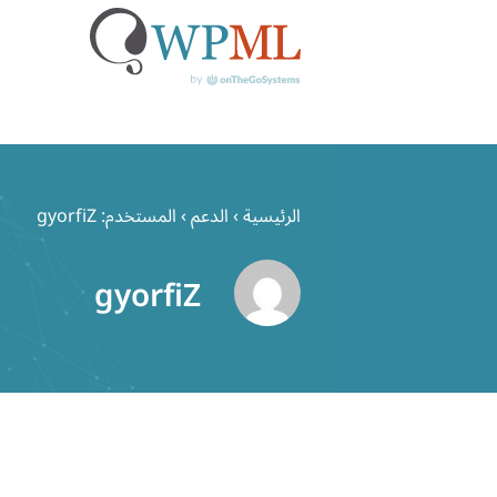
خطي
لى
الرئيسية
›
الدعم
›
المستخدم: gyorfiZ
لمحتوى
gyorfiZ