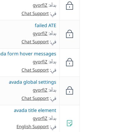
بدأه:
gyorfiZ
في:
Chat Support
failed ATE
بدأه:
gyorfiZ
في:
Chat Support
ada form hover messages
بدأه:
gyorfiZ
في:
Chat Support
avada global settings
بدأه:
gyorfiZ
في:
Chat Support
avada title element
بدأه:
gyorfiZ
في:
English Support