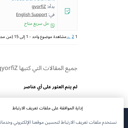
بدأه:
gyorfiZ
في:
English Support
حل سريع متاح
1
2
←
مشاهدة موضوع واحد - 1 إلى 15 (من مجموع 16)
جميع المقالات التي كتبها gyorfiZ:
لم يتم العثور على أي عناصر
إدارة الموافقة على ملفات تعريف الارتباط
نستخدم ملفات تعريف الارتباط لتحسين موقعنا الإلكتروني وخدماتن
(يف
OnTheGoSystems Limited
© 2026