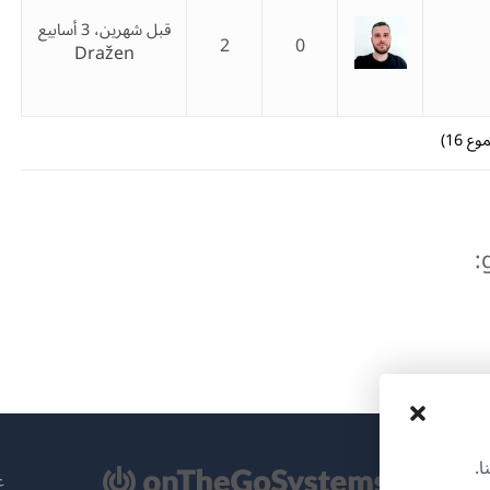
قبل شهرين، 3 أسابيع
2
0
Dražen
ا.
تح
عن