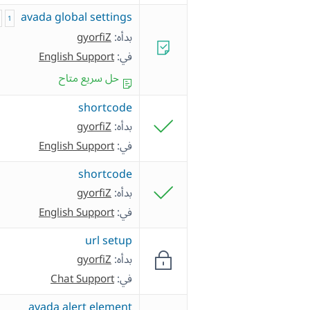
avada global settings
1
بدأه:
gyorfiZ
في:
English Support
حل سريع متاح
shortcode
بدأه:
gyorfiZ
في:
English Support
shortcode
بدأه:
gyorfiZ
في:
English Support
url setup
بدأه:
gyorfiZ
في:
Chat Support
avada alert element