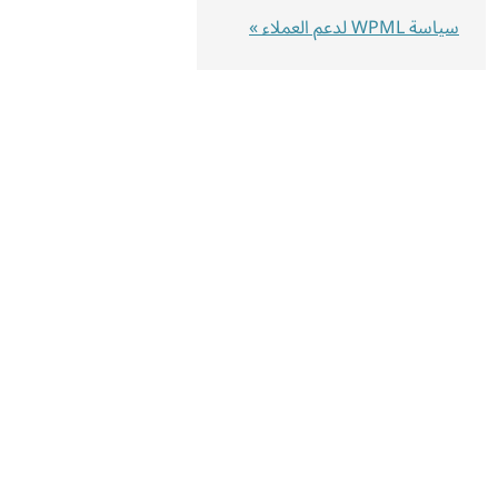
سياسة WPML لدعم العملاء »