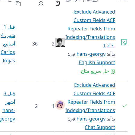
Exclude Advanced
Custom Fields ACF
قبل 1
Repeater Fields from
شهر، 4
Indexing/Translations
2
36
أسابيع
1
2
3
Carlos
بدأه:
hans-georgv
في:
Rojas
English Support
حل سريع متاح
Exclude Advanced
Custom Fields ACF
قبل 3
Repeater Fields from
أشهر
2
1
hans-
Indexing/Translations
بدأه:
hans-georgv
في:
georgv
Chat Support