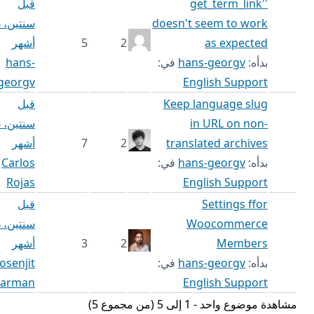
'get_term_link'
قبل
doesn't seem to work
سنتين، 4
as expected
2
5
أشهر
بدأه:
hans-georgv
في:
hans-
georgv
English Support
Keep language slug
قبل
in URL on non-
سنتين، 4
translated archives
2
7
أشهر
بدأه:
hans-georgv
في:
Carlos
Rojas
English Support
Settings ffor
قبل
Woocommerce
سنتين، 4
Members
2
3
أشهر
بدأه:
hans-georgv
في:
Prosenjit
Barman
English Support
مشاهدة موضوع واحد - 1 إلى 5 (من مجموع 5)