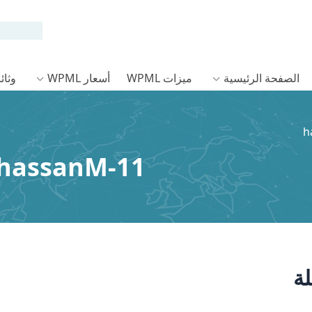
الصفحة الرئيسية
ميزات WPML
أسعار WPML
وثائق L
hassanM-11
ة