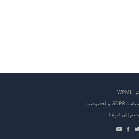
 WPML
اسة GDPR والخصوصية
(يفتح
نضم إلى فريقنا
في
(يفتح
(يفتح
(يفتح
نافذة
في
في
في