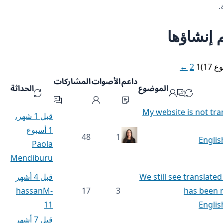
.
 إنشاؤها
←
2
1
داعم
الأصوات
المشاركات
الموضوع
الحداثة
My website is not tra
قبل 1 شهر،
1 أسبوع
48
1
Englis
Paola
Mendiburu
We still see translate
قبل 4 أشهر
hassanM-
17
3
has been 
11
Englis
قبل 7 أشهر