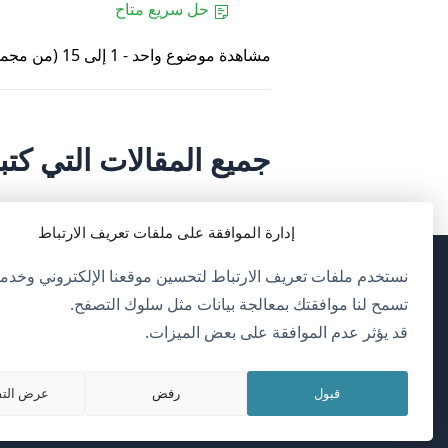
حل سريع متاح
مشاهدة موضوع واحد - 1 إلى 15 (من مجموع 17)
جميع المقالات التي كتبها ssanM-11
إدارة الموافقة على ملفات تعريف الارتباط
نستخدم ملفات تعريف الارتباط لتحسين موقعنا الإلكتروني وخدمات
(يف
OnTheGoSystems Limited
© 2026
تسمح لنا موافقتك بمعالجة بيانات مثل سلوك التصفح.
في
قد يؤثر عدم الموافقة على بعض الميزات.
ناف
العربية
جدي
قبول
رفض
عرض التف