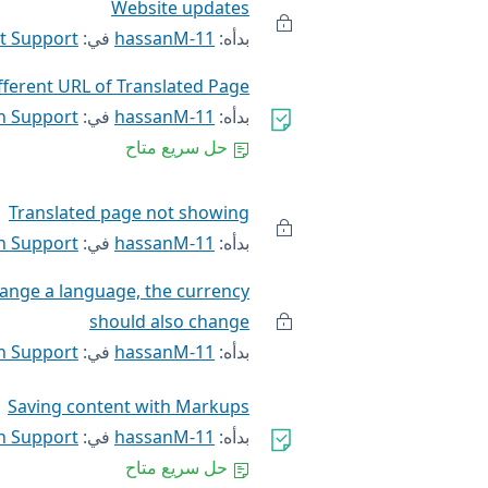
Website updates
بدأه:
hassanM-11
في:
t Support
fferent URL of Translated Page
بدأه:
hassanM-11
في:
h Support
حل سريع متاح
Translated page not showing
بدأه:
hassanM-11
في:
h Support
hange a language, the currency
should also change
بدأه:
hassanM-11
في:
h Support
Saving content with Markups
بدأه:
hassanM-11
في:
h Support
حل سريع متاح