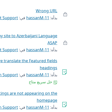
Wrong URL
بدأه:
hassanM-11
في:
t Support
my site to Azerbaijani Language
ASAP
بدأه:
hassanM-11
في:
t Support
e translate the Featured fields
headings
بدأه:
hassanM-11
في:
h Support
حل سريع متاح
istings are not appearing on the
homepage
بدأه:
hassanM-11
في:
h Support