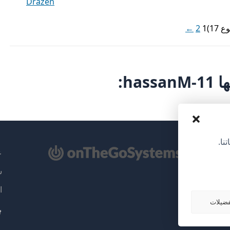
Dražen
←
2
1
ha:
نا.
تح
عن
سي
ذة
ا
دة)
ضيلات