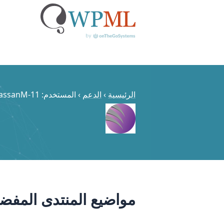
خطي
لى
لمحتوى
الرئيسية
›
الدعم
›
المستخدم: hassanM-11
مواضيع المنتدى المفضل