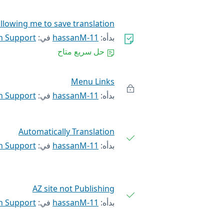
llowing me to save translation
بدأه:
hassanM-11
في:
h Support
حل سريع متاح
Menu Links
بدأه:
hassanM-11
في:
h Support
Automatically Translation
بدأه:
hassanM-11
في:
h Support
AZ site not Publishing
بدأه:
hassanM-11
في:
h Support