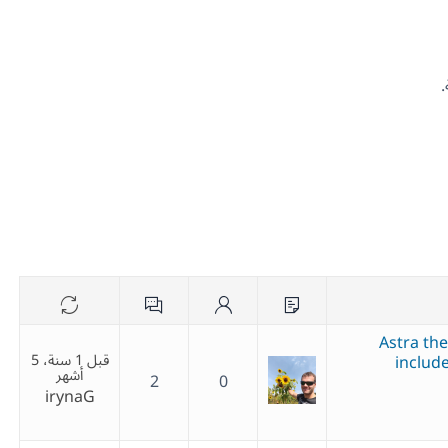
Astra th
قبل 1 سنة، 5
include
أشهر
2
0
irynaG