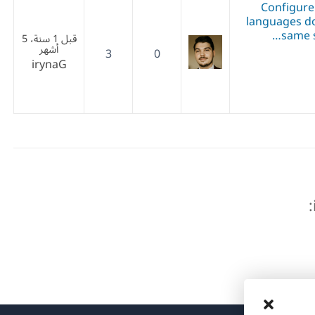
Configure
languages do
same s
قبل 1 سنة، 5
أشهر
3
0
irynaG