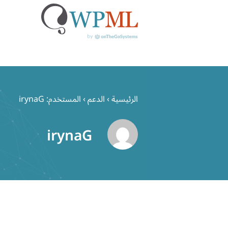
خطي
لى
الرئيسية
›
الدعم
›
المستخدم: irynaG
لمحتوى
irynaG