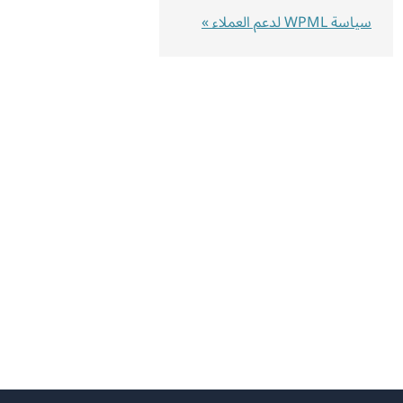
سياسة WPML لدعم العملاء »