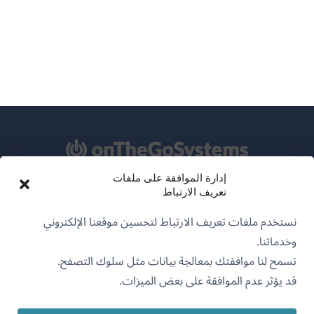
إدارة الموافقة على ملفات
تعريف الارتباط
عن WPML
نستخدم ملفات تعريف الارتباط لتحسين موقعنا الإلكتروني
سياسة GDPR والخصوصية
وخدماتنا.
(يفتح
انضم إلى فريقنا
تسمح لنا موافقتك بمعالجة بيانات مثل سلوك التصفح.
في
قد يؤثر عدم الموافقة على بعض الميزات.
(يفتح
(يفتح
(يفتح
نافذة
في
في
في
جديدة)