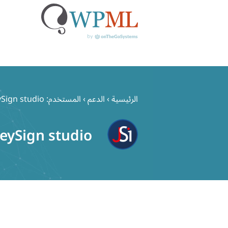
خطي
لى
الرئيسية
›
الدعم
›
المستخدم: JeySign studio
لمحتوى
JeySign studio