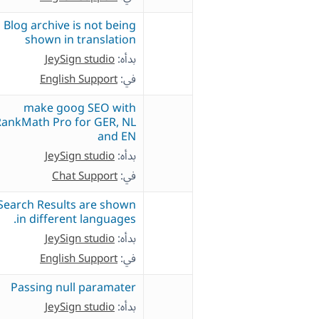
Blog archive is not being
shown in translation
بدأه:
JeySign studio
في:
English Support
make goog SEO with
RankMath Pro for GER, NL
and EN
بدأه:
JeySign studio
في:
Chat Support
Search Results are shown
in different languages.
بدأه:
JeySign studio
في:
English Support
Passing null paramater
بدأه:
JeySign studio