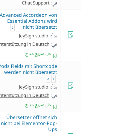
في:
Chat Support
Advanced Accordeon von
Essential Addons wird
nicht übersetzt
2
1
بدأه:
JeySign studio
في:
nterstützung in Deutsch
حل سريع متاح
Pods Fields mit Shortcode
werden nicht übersetzt
2
1
بدأه:
JeySign studio
في:
nterstützung in Deutsch
حل سريع متاح
Übersetzer öffnet sich
nicht bei Elementor-Pop-
Ups