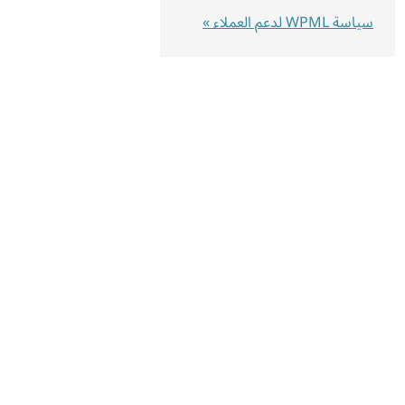
سياسة WPML لدعم العملاء »