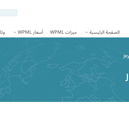
الصفحة الرئيسية
ميزات WPML
أسعار WPML
وثائق