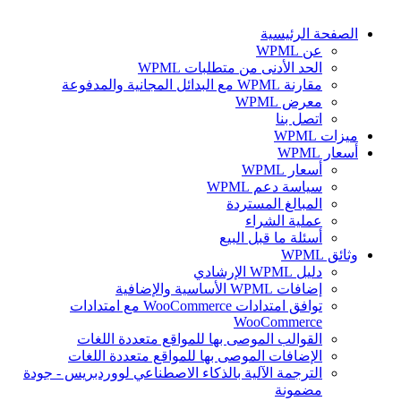
الصفحة الرئيسية
عن WPML
الحد الأدنى من متطلبات WPML
مقارنة WPML مع البدائل المجانية والمدفوعة
معرض WPML
اتصل بنا
ميزات WPML
أسعار WPML
أسعار WPML
سياسة دعم WPML
المبالغ المستردة
عملية الشراء
أسئلة ما قبل البيع
وثائق WPML
دليل WPML الإرشادي
إضافات WPML الأساسية والإضافية
توافق امتدادات WooCommerce مع امتدادات
WooCommerce
القوالب الموصى بها للمواقع متعددة اللغات
الإضافات الموصى بها للمواقع متعددة اللغات
الترجمة الآلية بالذكاء الاصطناعي لووردبريس - جودة
مضمونة