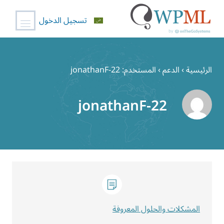
تسجيل الدخول
خطي
لى
الرئيسية
›
الدعم
›
المستخدم: jonathanF-22
لمحتوى
jonathanF-22
المشكلات والحلول المعروفة