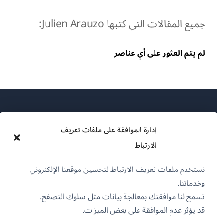
جميع المقالات التي كتبها Julien Arauzo:
لم يتم العثور على أي عناصر
إدارة الموافقة على ملفات تعريف
الارتباط
عن WPML
نستخدم ملفات تعريف الارتباط لتحسين موقعنا الإلكتروني
سياسة GDPR والخصوصية
وخدماتنا.
(يفتح
انضم إلى فريقنا
تسمح لنا موافقتك بمعالجة بيانات مثل سلوك التصفح.
في
قد يؤثر عدم الموافقة على بعض الميزات.
(يفتح
(يفتح
(يفتح