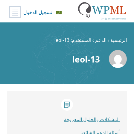
تسجيل الدخول
خطي
لى
لمحتوى
الرئيسية
›
الدعم
›
المستخدم: leol-13
leol-13
المشكلات والحلول المعروفة
أسئلة الدعم الشائعة