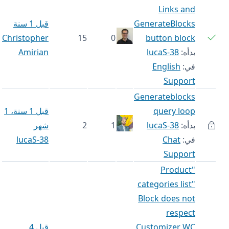
Links and
GenerateBlocks
قبل 1 سنة
Christopher
15
0
button block
بدأه:
lucaS-38
Amirian
في:
English
Support
Generateblocks
query loop
قبل 1 سنة، 1
بدأه:
lucaS-38
1
2
شهر
في:
Chat
lucaS-38
Support
"Product
categories list"
Block does not
respect
Customizer WC
قبل 4