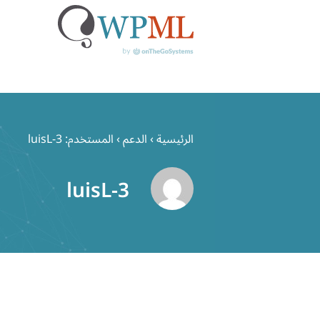
خطي
لى
الرئيسية
›
الدعم
›
المستخدم: luisL-3
لمحتوى
luisL-3