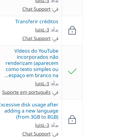
بدأه:
luisL-3
في:
Chat Support
Transferir créditos
بدأه:
luisL-3
في:
Chat Support
Vídeos do YouTube
incorporados não
renderizam (aparecem
como texto simples ou
espaço em branco na…
بدأه:
luisL-3
في:
Suporte em português
Excessive disk usage after
adding a new language
(from 3GB to 8GB)
بدأه:
luisL-3
في:
Chat Support