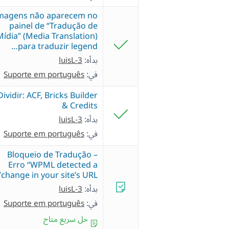
magens não aparecem no
painel de “Tradução de
Mídia” (Media Translation)
para traduzir legend…
بدأه:
luisL-3
في:
Suporte em português
Dividir: ACF, Bricks Builder
& Credits
بدأه:
luisL-3
في:
Suporte em português
Bloqueio de Tradução –
Erro “WPML detected a
change in your site’s URL”
بدأه:
luisL-3
في:
Suporte em português
حل سريع متاح