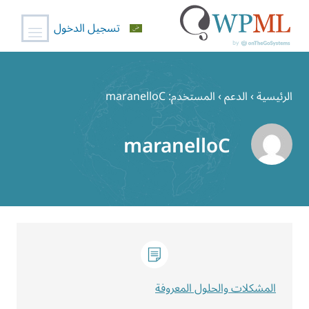
تسجيل الدخول
خطي
لى
الرئيسية
›
الدعم
›
المستخدم: maranelloC
لمحتوى
maranelloC
المشكلات والحلول المعروفة