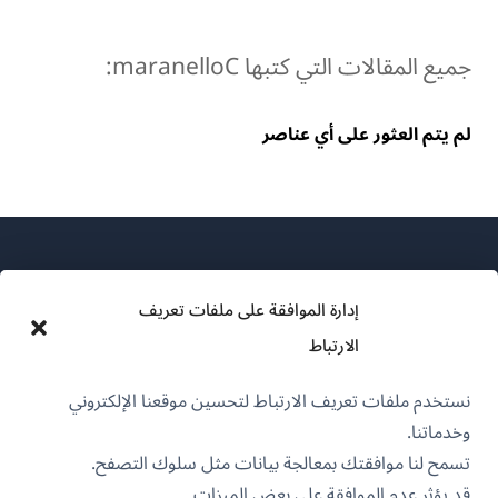
جميع المقالات التي كتبها maranelloC:
لم يتم العثور على أي عناصر
إدارة الموافقة على ملفات تعريف
الارتباط
عن WPML
نستخدم ملفات تعريف الارتباط لتحسين موقعنا الإلكتروني
سياسة GDPR والخصوصية
وخدماتنا.
(يفتح
انضم إلى فريقنا
تسمح لنا موافقتك بمعالجة بيانات مثل سلوك التصفح.
في
قد يؤثر عدم الموافقة على بعض الميزات.
(يفتح
(يفتح
(يفتح