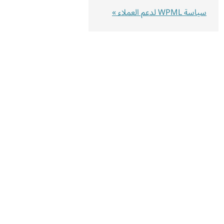
سياسة WPML لدعم العملاء »