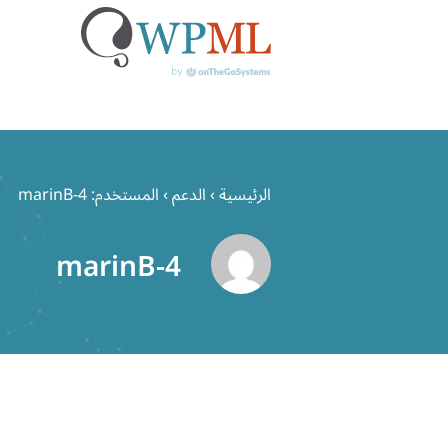
خطي
لى
الرئيسية
›
الدعم
›
المستخدم: marinB-4
لمحتوى
marinB-4