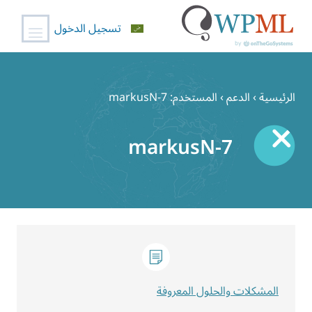
تسجيل الدخول
خطي
لى
الرئيسية
›
الدعم
›
المستخدم: markusN-7
لمحتوى
markusN-7
المشكلات والحلول المعروفة