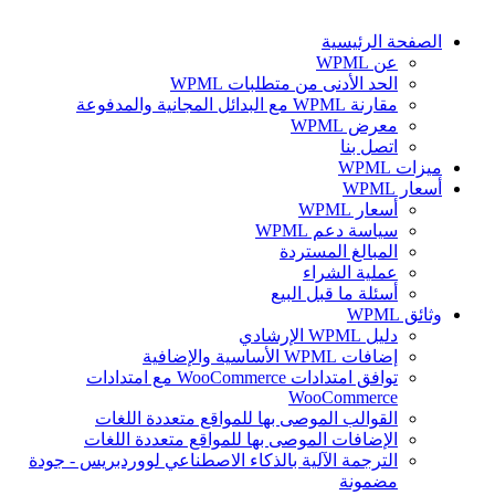
الصفحة الرئيسية
عن WPML
الحد الأدنى من متطلبات WPML
مقارنة WPML مع البدائل المجانية والمدفوعة
معرض WPML
اتصل بنا
ميزات WPML
أسعار WPML
أسعار WPML
سياسة دعم WPML
المبالغ المستردة
عملية الشراء
أسئلة ما قبل البيع
وثائق WPML
دليل WPML الإرشادي
إضافات WPML الأساسية والإضافية
توافق امتدادات WooCommerce مع امتدادات
WooCommerce
القوالب الموصى بها للمواقع متعددة اللغات
الإضافات الموصى بها للمواقع متعددة اللغات
الترجمة الآلية بالذكاء الاصطناعي لووردبريس - جودة
مضمونة