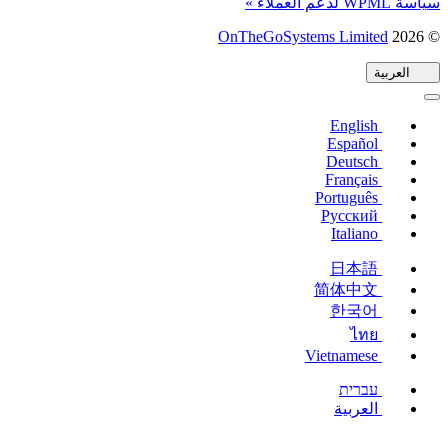
سياسة WPML لدعم العملاء »
© 2026
OnTheGoSystems Limited
(يفتح
في
العربية
نافذة
جديدة)
English
Español
Deutsch
Français
Português
Русский
Italiano
日本語
简体中文
한국어
ไทย
Vietnamese
עברית
العربية