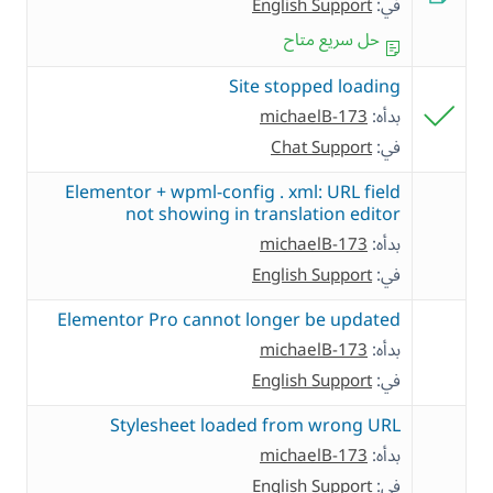
في:
English Support
حل سريع متاح
Site stopped loading
بدأه:
michaelB-173
في:
Chat Support
Elementor + wpml-config . xml: URL field
not showing in translation editor
بدأه:
michaelB-173
في:
English Support
Elementor Pro cannot longer be updated
بدأه:
michaelB-173
في:
English Support
Stylesheet loaded from wrong URL
بدأه:
michaelB-173
في:
English Support