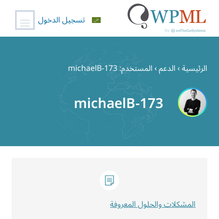
تسجيل الدخول
خطي
لى
الرئيسية
›
الدعم
›
المستخدم: michaelB-173
لمحتوى
michaelB-173
المشكلات والحلول المعروفة