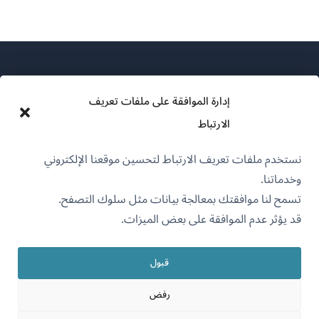
إدارة الموافقة على ملفات تعريف
الارتباط
عن WPML
نستخدم ملفات تعريف الارتباط لتحسين موقعنا الإلكتروني
سياسة GDPR والخصوصية
وخدماتنا.
(يفتح
انضم إلى فريقنا
تسمح لنا موافقتك بمعالجة بيانات مثل سلوك التصفح.
في
قد يؤثر عدم الموافقة على بعض الميزات.
(يفتح
(يفتح
(يفتح
نافذة
في
في
في
جديدة)
نافذة
نافذة
نافذة
قبول
جديدة)
العربية
جديدة)
جديدة)
رفض
(يفتح