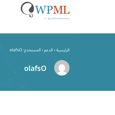
خطي
لى
الرئيسية
›
الدعم
›
المستخدم: olafsO
لمحتوى
olafsO