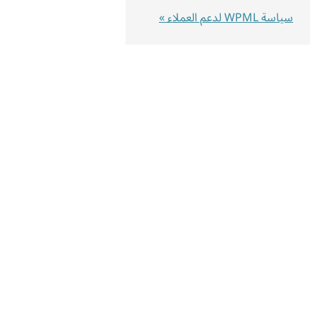
سياسة WPML لدعم العملاء »