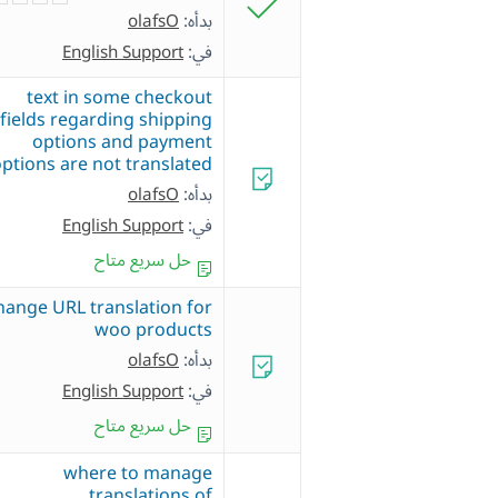
بدأه:
olafsO
في:
English Support
text in some checkout
fields regarding shipping
options and payment
ptions are not translated
بدأه:
olafsO
في:
English Support
حل سريع متاح
hange URL translation for
woo products
بدأه:
olafsO
في:
English Support
حل سريع متاح
where to manage
translations of