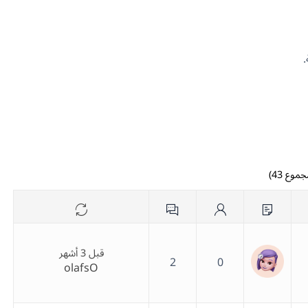
قبل 3 أشهر
2
0
olafsO