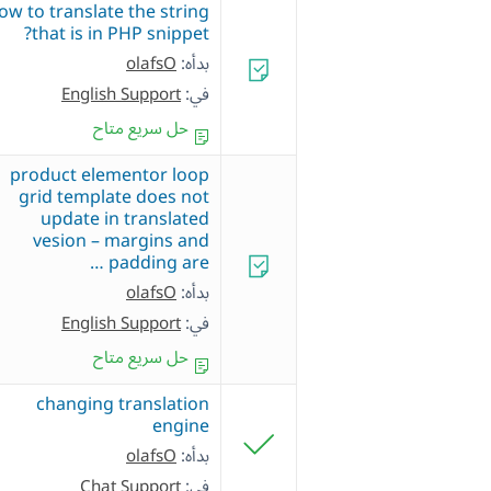
ow to translate the string
that is in PHP snippet?
بدأه:
olafsO
في:
English Support
حل سريع متاح
product elementor loop
grid template does not
update in translated
vesion – margins and
padding are …
بدأه:
olafsO
في:
English Support
حل سريع متاح
changing translation
engine
بدأه:
olafsO
في:
Chat Support