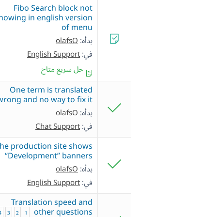
Fibo Search block not
howing in english version
of menu
بدأه:
olafsO
في:
English Support
حل سريع متاح
One term is translated
wrong and no way to fix it
بدأه:
olafsO
في:
Chat Support
the production site shows
“Development” banners
بدأه:
olafsO
في:
English Support
Translation speed and
other questions
4
3
2
1