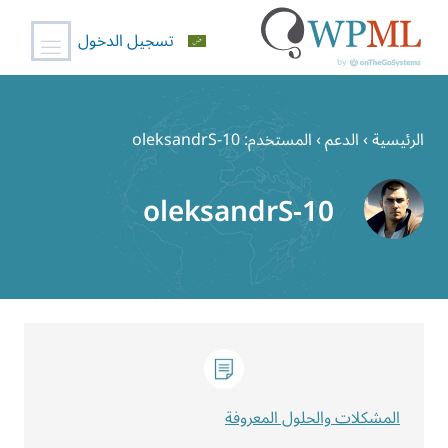
تسجيل الدخول
خطي
لى
الرئيسية
›
الدعم
›
المستخدم: oleksandrS-10
لمحتوى
oleksandrS-10
المشكلات والحلول المعروفة