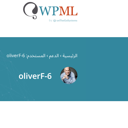
خطي
لى
الرئيسية
›
الدعم
›
المستخدم: oliverF-6
لمحتوى
oliverF-6