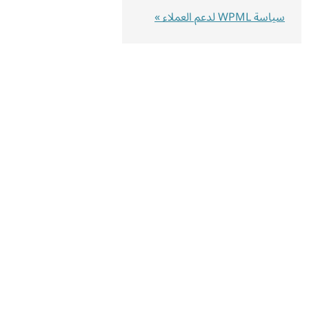
سياسة WPML لدعم العملاء »