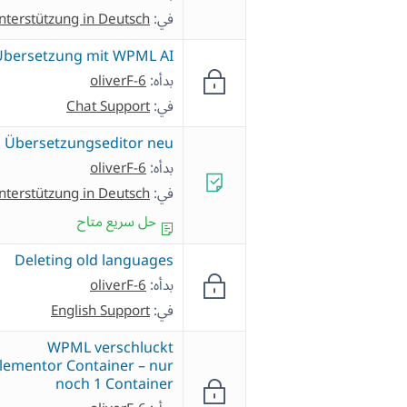
في:
nterstützung in Deutsch
Übersetzung mit WPML AI
بدأه:
oliverF-6
في:
Chat Support
Übersetzungseditor neu
بدأه:
oliverF-6
في:
nterstützung in Deutsch
حل سريع متاح
Deleting old languages
بدأه:
oliverF-6
في:
English Support
WPML verschluckt
lementor Container – nur
noch 1 Container