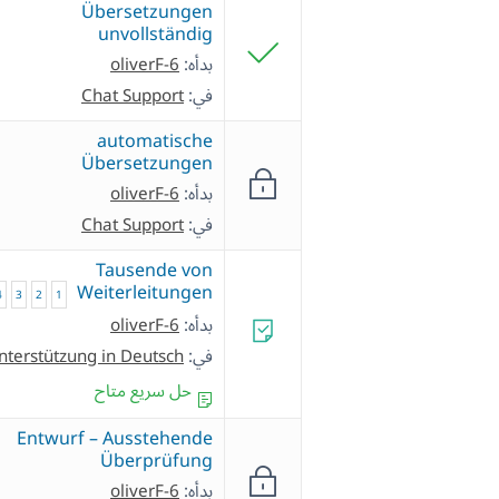
Übersetzungen
unvollständig
بدأه:
oliverF-6
في:
Chat Support
automatische
Übersetzungen
بدأه:
oliverF-6
في:
Chat Support
Tausende von
Weiterleitungen
4
3
2
1
بدأه:
oliverF-6
في:
nterstützung in Deutsch
حل سريع متاح
Entwurf – Ausstehende
Überprüfung
بدأه:
oliverF-6