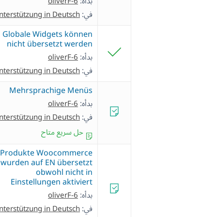
بدأه:
oliverF-6
في:
nterstützung in Deutsch
Globale Widgets können
nicht übersetzt werden
بدأه:
oliverF-6
في:
nterstützung in Deutsch
Mehrsprachige Menüs
بدأه:
oliverF-6
في:
nterstützung in Deutsch
حل سريع متاح
Produkte Woocommerce
wurden auf EN übersetzt
obwohl nicht in
Einstellungen aktiviert
بدأه:
oliverF-6
في:
nterstützung in Deutsch