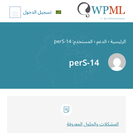
تسجيل الدخول
خطي
لى
الرئيسية
›
الدعم
›
المستخدم: perS-14
لمحتوى
perS-14
المشكلات والحلول المعروفة