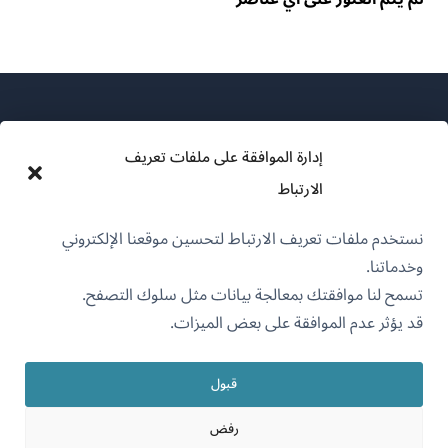
إدارة الموافقة على ملفات تعريف
الارتباط
عن WPML
نستخدم ملفات تعريف الارتباط لتحسين موقعنا الإلكتروني
سياسة GDPR والخصوصية
وخدماتنا.
(يفتح
انضم إلى فريقنا
تسمح لنا موافقتك بمعالجة بيانات مثل سلوك التصفح.
في
قد يؤثر عدم الموافقة على بعض الميزات.
(يفتح
(يفتح
(يفتح
نافذة
في
في
في
جديدة)
نافذة
نافذة
نافذة
قبول
جديدة)
العربية
جديدة)
جديدة)
رفض