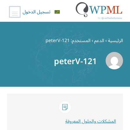
تسجيل الدخول
خطي
لى
الرئيسية
›
الدعم
›
المستخدم: peterV-121
لمحتوى
peterV-121
المشكلات والحلول المعروفة