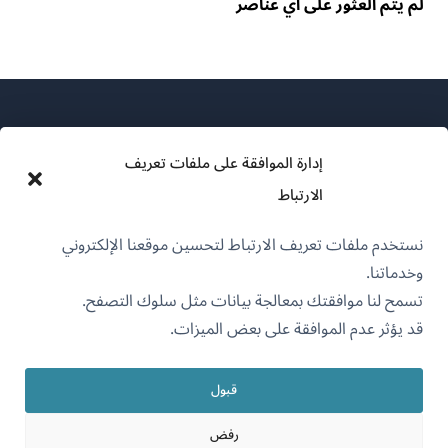
لم يتم العثور على أي عناصر
إدارة الموافقة على ملفات تعريف
الارتباط
عن WPML
نستخدم ملفات تعريف الارتباط لتحسين موقعنا الإلكتروني
سياسة GDPR والخصوصية
وخدماتنا.
(يفتح
انضم إلى فريقنا
تسمح لنا موافقتك بمعالجة بيانات مثل سلوك التصفح.
في
قد يؤثر عدم الموافقة على بعض الميزات.
(يفتح
(يفتح
(يفتح
نافذة
في
في
في
جديدة)
نافذة
نافذة
نافذة
قبول
جديدة)
العربية
جديدة)
جديدة)
رفض