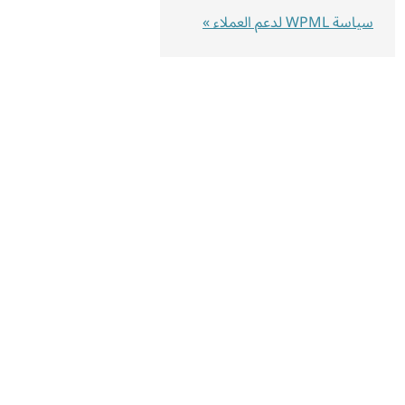
سياسة WPML لدعم العملاء »