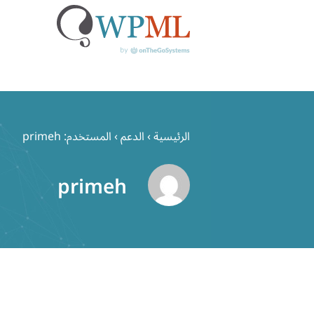
خطي
لى
الرئيسية
›
الدعم
›
المستخدم: primeh
لمحتوى
primeh