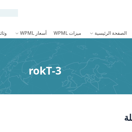
الصفحة الرئيسية
ميزات WPML
أسعار WPML
وثائق L
rokT-3
ة