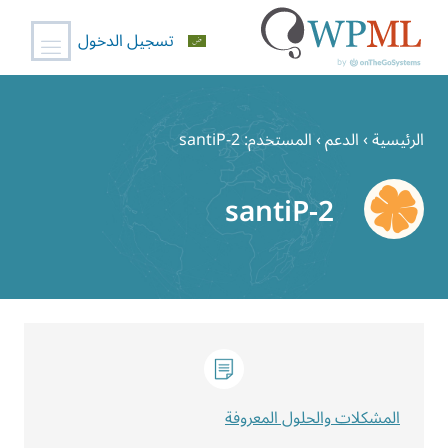
تسجيل الدخول
خطي
لى
الرئيسية
›
الدعم
›
المستخدم: santiP-2
لمحتوى
santiP-2
المشكلات والحلول المعروفة