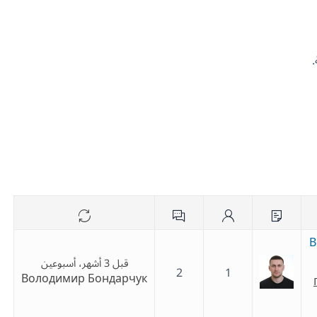
В
قبل 3 أشهر، أسبوعين
2
1
Володимир Бондарчук