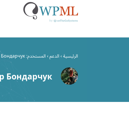
خطي
لى
الرئيسية
›
الدعم
›
المستخدم: Володимир Бондарчук
لمحتوى
р Бондарчук