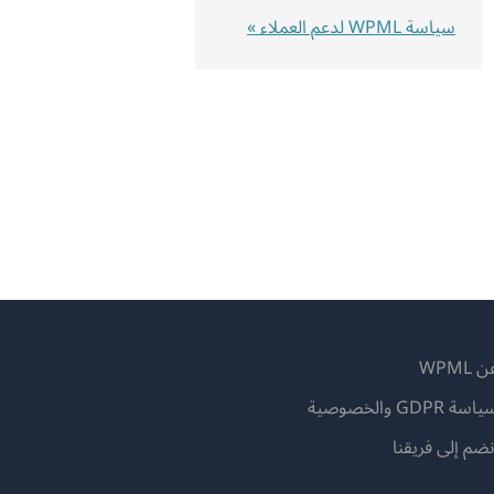
سياسة WPML لدعم العملاء »
 WPML
اسة GDPR والخصوصية
(يفتح
نضم إلى فريقنا
في