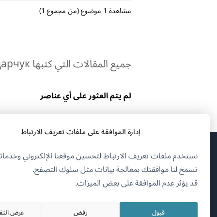
مشاهدة 1 موضوع (من مجموع 1)
جميع المقالات التي كتبها Володимир Бондарчук:
لم يتم العثور على أي عناصر
إدارة الموافقة على ملفات تعريف الارتباط
نستخدم ملفات تعريف الارتباط لتحسين موقعنا الإلكتروني وخدماتن
(يف
OnTheGoSystems Limited
© 2026
تسمح لنا موافقتك بمعالجة بيانات مثل سلوك التصفح.
في
قد يؤثر عدم الموافقة على بعض الميزات.
نافذ
العربية
جدي
قبول
رفض
عرض التف