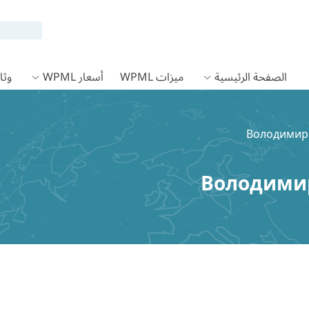
الصفحة الرئيسية
ميزات WPML
أسعار WPML
وثائق
Володими