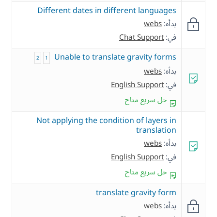
Different dates in different languages
بدأه:
webs
في:
Chat Support
Unable to translate gravity forms
2
1
بدأه:
webs
في:
English Support
حل سريع متاح
Not applying the condition of layers in
translation
بدأه:
webs
في:
English Support
حل سريع متاح
translate gravity form
بدأه:
webs