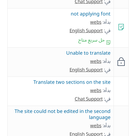
في:
Chat Support
not applying font
بدأه:
webs
في:
English Support
حل سريع متاح
Unable to translate
بدأه:
webs
في:
English Support
Translate two sections on the site
بدأه:
webs
في:
Chat Support
The site could not be edited in the second
language
بدأه:
webs
في:
English Support