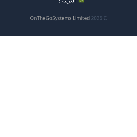
العربية
جديدة)
جديدة)
جديدة)
(يفتح
OnTheGoSystems Limited
© 2026
في
نافذة
جديدة)