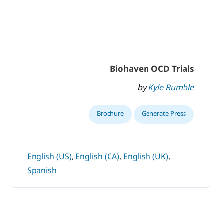
Biohaven OCD Trials
by
Kyle Rumble
Brochure
Generate Press
English (US)
,
English (CA)
,
English (UK)
,
Spanish