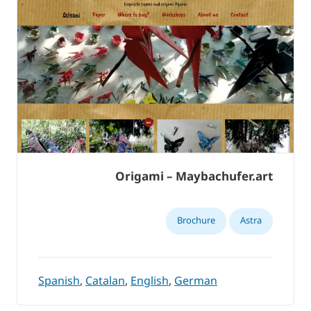
Origami – Maybachufer.art
Brochure
Astra
Spanish
,
Catalan
,
English
,
German