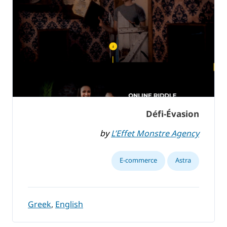
Défi-Évasion
by
L’Effet Monstre Agency
E-commerce
Astra
Greek
,
English