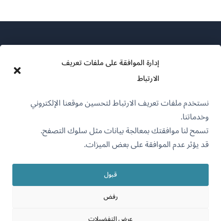
إدارة الموافقة على ملفات تعريف
الارتباط
عن WPML
نستخدم ملفات تعريف الارتباط لتحسين موقعنا الإلكتروني
سياسة GDPR والخصوصية
وخدماتنا.
(يفتح
انضم إلى فريقنا
تسمح لنا موافقتك بمعالجة بيانات مثل سلوك التصفح.
في
قد يؤثر عدم الموافقة على بعض الميزات.
(يفتح
(يفتح
(يفتح
نافذة
في
في
في
جديدة)
نافذة
نافذة
نافذة
قبول
جديدة)
العربية
جديدة)
جديدة)
رفض
(يفتح
OnTheGoSystems Limited
© 2026
عرض التفضيلات