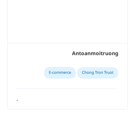
Antoanmoitruong
E-commerce
Chong Tron Truot
,