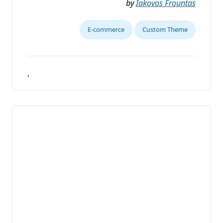
by
Iakovos Frountas
E-commerce
Custom Theme
,