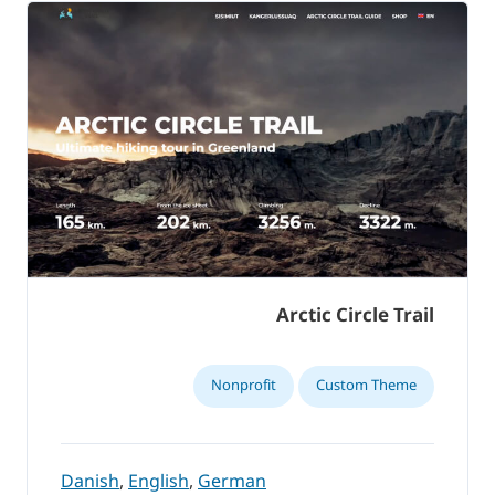
Arctic Circle Trail
Nonprofit
Custom Theme
Danish
,
English
,
German