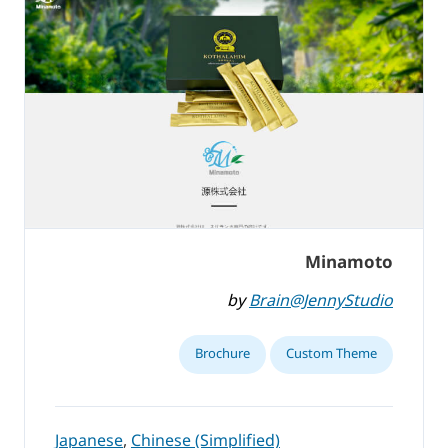
Minamoto
by
Brain@JennyStudio
Brochure
Custom Theme
Japanese
,
Chinese (Simplified)