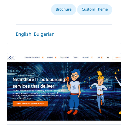
Brochure
Custom Theme
English
,
Bulgarian