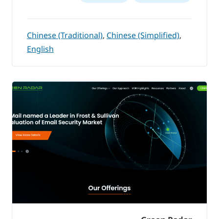
Chinese (Traditional)
,
Chinese (Simplified)
,
English