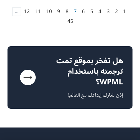
...
12
11
10
9
8
7
6
5
4
3
2
1
45
هل تفخر بموقع تمت
ترجمته باستخدام
WPML؟
إذن شارك إبداعك مع العالم!