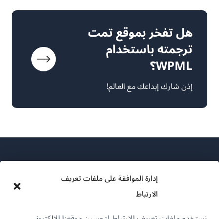
هل تفخر بموقع تمت
ترجمته باستخدام
WPML؟
إذن شارك إبداعك مع العالم!
إدارة الموافقة على ملفات تعريف
الارتباط
عن WPML
نستخدم ملفات تعريف الارتباط لتحسين موقعنا الإلكتروني