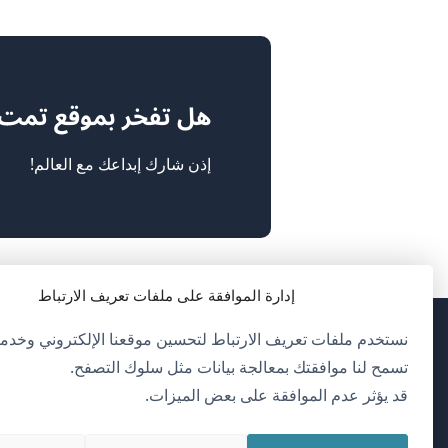
هل تفخر بموقع تمت ترج
إذن شارك إبداعك مع العالم!
إدارة الموافقة على ملفات تعريف الارتباط
نستخدم ملفات تعريف الارتباط لتحسين موقعنا الإلكتروني وخدمات
(يف
OnTheGoSystems Limited
© 2026
تسمح لنا موافقتك بمعالجة بيانات مثل سلوك التصفح.
في
قد يؤثر عدم الموافقة على بعض الميزات.
ناف
العربية
جدي