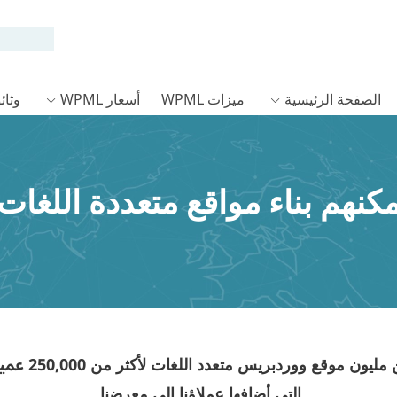
الصفحة الرئيسية
ميزات WPML
أسعار WPML
وثائق L
250,000 عميل
التي أضافها عملاؤنا إلى معرضنا.