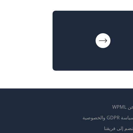
 WPML
اسة GDPR والخصوصية
(يفتح
نضم إلى فريقنا