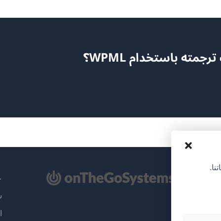
مته باستخدام WPML؟
نا.
تح
عن
سي
ذة
ا
دة)