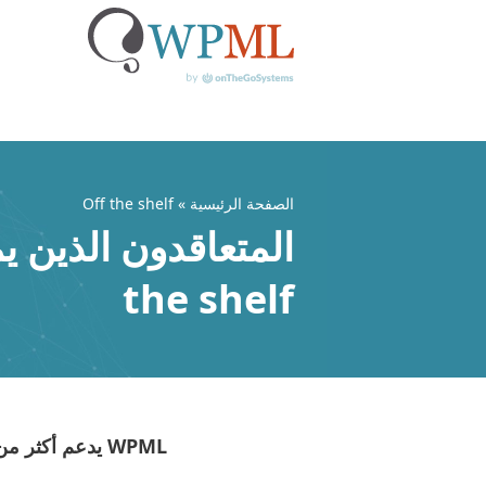
خطي
لى
لمحتوى
الصفحة الرئيسية
» Off the shelf
the shelf
WPML يدعم أكثر من مليون موقع ووردبريس متعدد اللغات لأكثر من