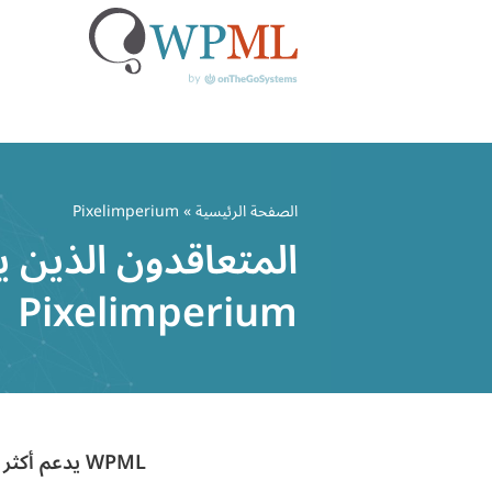
خطي
لى
الصفحة الرئيسية
» Pixelimperium
لمحتوى
المتعاقدون الذين ي
Pixelimperium
WPML يدعم أكثر من مليون موقع ووردبريس متعدد اللغات لأكثر من