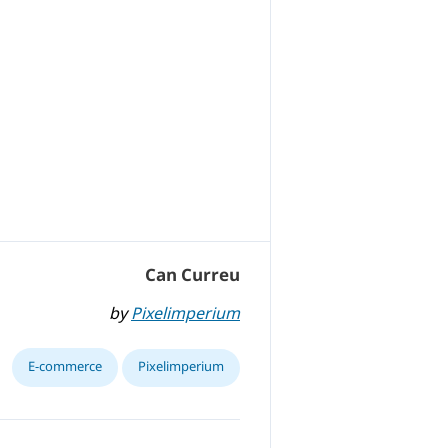
Can Curreu
by
Pixelimperium
E-commerce
Pixelimperium