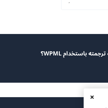
,
مته باستخدام WPML؟