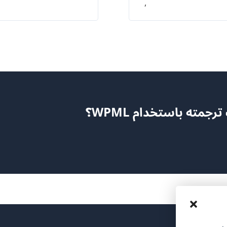
,
مته باستخدام WPML؟