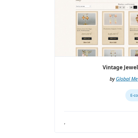
Vintage Jewel
by
Global Me
E-c
,