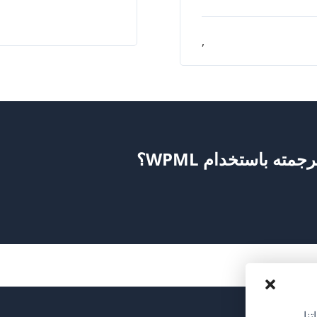
,
ته باستخدام WPML؟
نا.