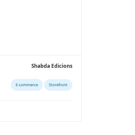
Shabda Edicions
E-commerce
Storefront