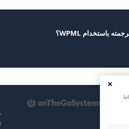
ته باستخدام WPML؟
نا.
تح
عن
سي
ذة
ا
دة)