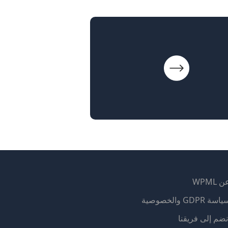
 WPML
اسة GDPR والخصوصية
(يفتح
نضم إلى فريقنا