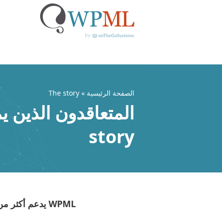
خطي
لى
لمحتوى
الصفحة الرئيسية
» The story
story
WPML يدعم أكثر من مليون موقع ووردبريس متعدد اللغات لأكثر من