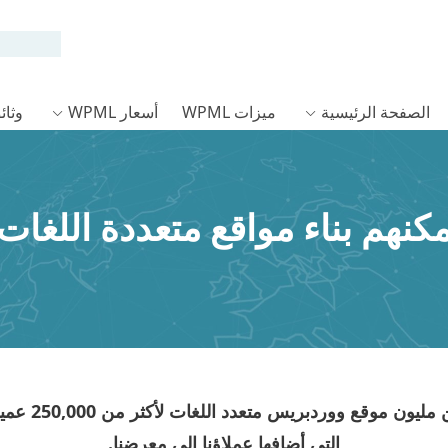
الصفحة الرئيسية
ميزات WPML
أسعار WPML
وثائق L
250,000 عميل
التي أضافها عملاؤنا إلى معرضنا.