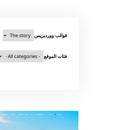
قوالب ووردبريس
فئات الموقع